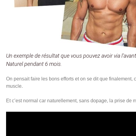
Un exemple de résultat que vous pouvez avoir via l’avan
Naturel pendant 6 mois.
On pensait faire les bons efforts et on se dit que finalement,
muscle.
Et c’est normal car naturellement, sans dopage, la prise de 