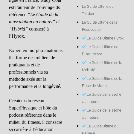
ligne en France, Rudy Coia
Le Guide Ultime du
est l’auteur de l’ouvrage ds
Tendon
référence
“Le Guide de la
musculation au naturel” et
Le Guide Ultime de la
“Hybrid”
consacré à
Rééducation
l’Hyrox.
Le Guide Ultime Hyrox
Le Guide Ultime de
Expert en morpho-anatomie,
l'Endurance
il a formé des milliers de
Le Guide Ultime de la
pratiquants et de
Mobilité
professionnels via sa
Le Guide Ultime de la
méthode axée sur la
Prise de Masse
performance et la longévité.
Le Guide de la sèche
Créateur du réseau
au naturel
SuperPhysique et hôte du
Le Guide de la sèche
podcast référence dans le
au naturel
milieu du fitness, il consacre
Le Guide Ultime du
sa carrière à l’éducation
Rameur