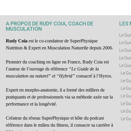
A PROPOS DE RUDY COIA, COACH DE
LES 
MUSCULATION
Le Gui
Rudy Coia
est le co-condateur de SuperPhysique
Le Gui
Nutrition & Expert en Musculation Naturelle depuis 2006.
Le Gui
Le Gui
Pionnier du coaching en ligne en France, Rudy Coia est
Le Gui
l’auteur de l’ouvrage ds référence
“Le Guide de la
Le Gu
musculation au naturel” et “Hybrid”
consacré à l’Hyrox.
Le Gu
Le Gu
Expert en morpho-anatomie, il a formé des milliers de
Le Gu
pratiquants et de professionnels via sa méthode axée sur la
Le Gu
performance et la longévité.
Le Gu
Créateur du réseau SuperPhysique et hôte du podcast
Le Gu
référence dans le milieu du fitness, il consacre sa carrière à