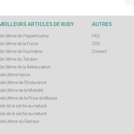
MEILLEURS ARTICLES DE RUDY
AUTRES
de Ultime de l'Hypertrophie
FAQ
de Ultime de la Force
CGV
de Ultime de l'Isométrie
Contact
de Ultime du Tendon
de Ultime de la Rééducation
ide Ultime Hyrox
ide Ultime de l'Endurance
ide Ultime de la Mobilité
ide Ultime de la Prise de Masse
ide de la sèche au naturel
ide de la sèche au naturel
ide Ultime du Rameur