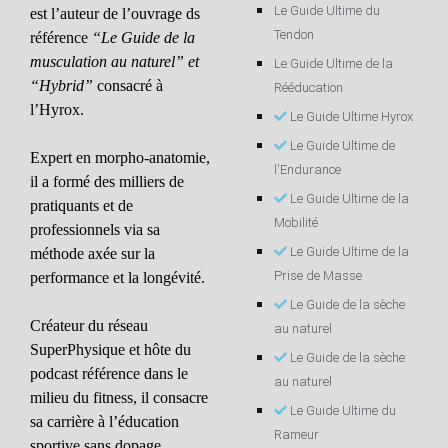
Le Guide Ultime du
est l’auteur de l’ouvrage ds
Tendon
référence
“Le Guide de la
musculation au naturel” et
Le Guide Ultime de la
“Hybrid”
consacré à
Rééducation
l’Hyrox.
Le Guide Ultime Hyrox
Le Guide Ultime de
Expert en morpho-anatomie,
l'Endurance
il a formé des milliers de
Le Guide Ultime de la
pratiquants et de
Mobilité
professionnels via sa
Le Guide Ultime de la
méthode axée sur la
Prise de Masse
performance et la longévité.
Le Guide de la sèche
Créateur du réseau
au naturel
SuperPhysique et hôte du
Le Guide de la sèche
podcast référence dans le
au naturel
milieu du fitness, il consacre
Le Guide Ultime du
sa carrière à l’éducation
Rameur
sportive sans dopage.