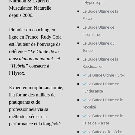
Nutrition & Expert en
l'Hypertrophie
Musculation Naturelle
Le Guide Ultime de la
depuis 2006.
Force
Le Guide Ultime de
Pionnier du coaching en
l'Isométrie
ligne en France, Rudy Coia
Le Guide Ultime du
est l’auteur de l’ouvrage ds
Tendon
référence
“Le Guide de la
musculation au naturel” et
Le Guide Ultime de la
“Hybrid”
consacré à
Rééducation
l’Hyrox.
Le Guide Ultime Hyrox
Le Guide Ultime de
Expert en morpho-anatomie,
l'Endurance
il a formé des milliers de
Le Guide Ultime de la
pratiquants et de
Mobilité
professionnels via sa
Le Guide Ultime de la
méthode axée sur la
Prise de Masse
performance et la longévité.
Le Guide de la sèche