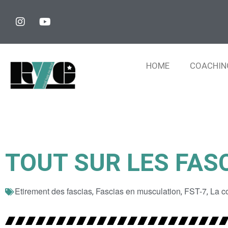
HOME
COACHIN
TOUT SUR LES FAS
Etirement des fascias
Fascias en musculation
FST-7
La c
,
,
,